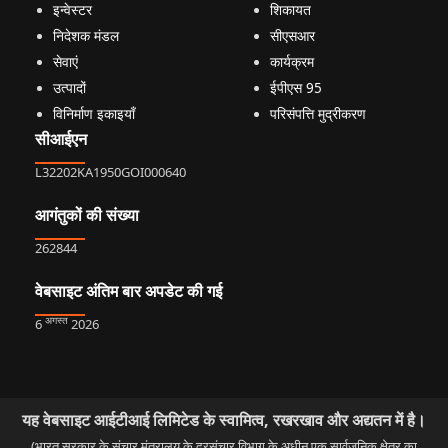
इन्वेस्टर
शिकायत
निदेशक मंडल
सीएसआर
सेवाएं
कार्यक्रम
उत्पादों
ईपीएस 95
विनिर्माण इकाइयाँ
परिसंपत्ति मुद्रीकरण
सीआईएन
L32202KA1950GOI000640
आगंतुकों की संख्या
262844
वेबसाइट अंतिम बार अपडेट की गई
अगस्त
6
2026
यह वेबसाइट आईटीआई लिमिटेड के स्वामित्व, रखरखाव और अद्यतन में है।
(भारत सरकार के संचार मंत्रालय के दूरसंचार विभाग के अधीन एक सार्वजनिक क्षेत्र का