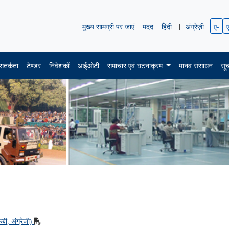
मुख्य सामग्री पर जाएं
मदद
हिंदी
|
अंग्रेज़ी
ए-
सतर्कता
टेण्डर
निवेशकों
आईओटी
समाचार एवं घटनाक्रम
मानव संसाधन
सू
बी, अंग्रेजी)