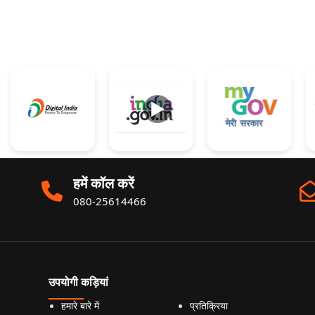
►
हमें कॉल करें
080-25614466
उपयोगी कड़ियां
हमारे बारे में
प्रतिक्रिया