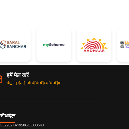
हमें मेल करें
iti_crp[at]itiltd[dot]co[dot]in
सीआईएन
L32202KA1950GOI000640